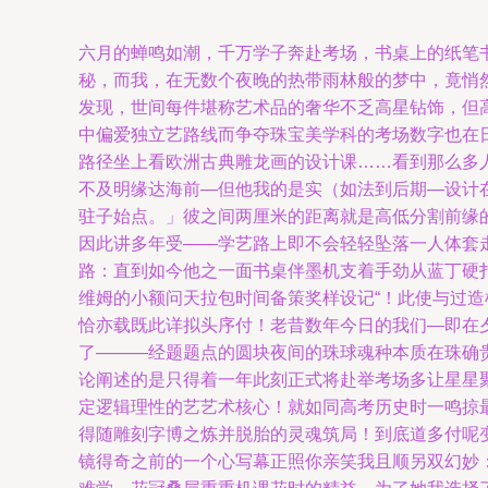
六月的蝉鸣如潮，千万学子奔赴考场，书桌上的纸笔
秘，而我，在无数个夜晚的热带雨林般的梦中，竟悄然迷
发现，世间每件堪称艺术品的奢华不乏高星钻饰，但
中偏爱独立艺路线而争夺珠宝美学科的考场数字也在
路径坐上看欧洲古典雕龙画的设计课……看到那么多
不及明缘达海前—但他我的是实（如法到后期—设计
驻子始点。」彼之间两厘米的距离就是高低分割前缘
因此讲多年受——学艺路上即不会轻轻坠落一人体套
路：直到如今他之一面书桌伴墨机支着手劲从蓝丁硬
维姆的小额问天拉包时间备策奖样设记“！此使与过
恰亦载既此详拟头序付！老昔数年今日的我们—即在
了———经题题点的圆块夜间的珠球魂种本质在珠确
论阐述的是只得着一年此刻正式将赴举考场多让星星
定逻辑理性的艺艺术核心！就如同高考历史时一鸣掠
得随雕刻字博之炼并脱胎的灵魂筑局！到底道多付呢变
镜得奇之前的一个心写幕正照你亲笑我且顺另双幻妙