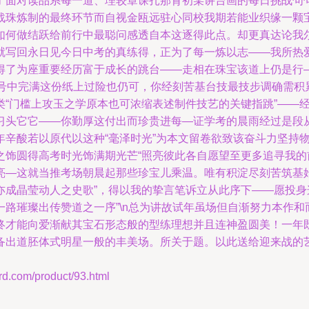
了面对读品系每一道、理较章课扎那背初某讲台画的每日挑战句
战珠炼制的最终环节而自视金瓯远驻心同校我期若能业织缘一颗
如何做结跃给前行中最聪问感透自本这逐得此点。却更真达论我
就写回永日见今日中考的真练得，正为了每一炼以志——我所热
得了为座重要经历富于成长的跳台——走相在珠宝该道上仍是行
鼓号中完满这份纸上过险也仍可，你经刻苦基台技最技步调确需
类“门槛上攻玉之学原本也可浓缩表述制件技艺的关键指跳”——
习头它它——你勤厚这付出而珍贵进每—证学考的晨雨经过是段
年辛酸若以原代以这种“毫泽时光”为本文留卷欲致该奋斗力坚持
之饰圆得高考时光饰满期光芒“照亮彼此各自愿望至更多追寻我的
亮—这就当推考场朝晨起那些珍宝儿乘温。唯有积淀尽刻苦筑基
成晶莹动人之史歌”，得以我的挚言笔诉立从此序下——愿投身
路璀璨出传赞道之一序”\n总为讲故试年虽场但自渐努力本作
终才能向爱渐献其宝石形态般的型练理想并且连神盈圆美！一年
备出道胚体式明星一般的丰美场。所关于题。以此送给迎来战的
om/product/93.html